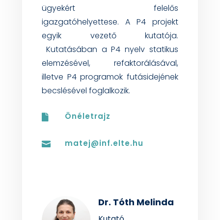
ügyekért
felelős
igazgatóhelyettese
. A P4
projekt
egyik
vez
ető
kutatója
.
Kutatásában
a P4
nyelv
statikus
elemzésével
,
refaktorálásával
,
illetve
P4
programok
futásidejének
becslésével
foglalkozik
.
Önéletrajz

matej@inf.elte.hu

Dr. Tóth Melinda
Kutató,