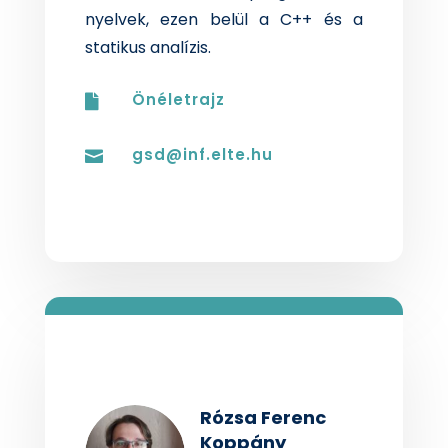
nyelvek
,
ezen
belül
a C++
és
a
statikus
analízis
.
Önéletrajz

gsd@inf.elte.hu

Rózsa Ferenc
Koppány