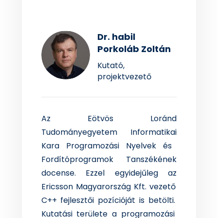
Dr. habil
Porkoláb Zoltán
Kutató,
projektvezető
Az
Eötvös Loránd
Tudományegyetem
Informatikai
Kara
Programozási
Nyelvek
és
Fordítóprogramok
Tanszékének
docense
.
Ezzel
egyidejűleg
az
Ericsson
Magyarország
Kft.
vezető
C++
fejlesztői
pozícióját
is
betölti
.
Kutatási
területe
a
programozási