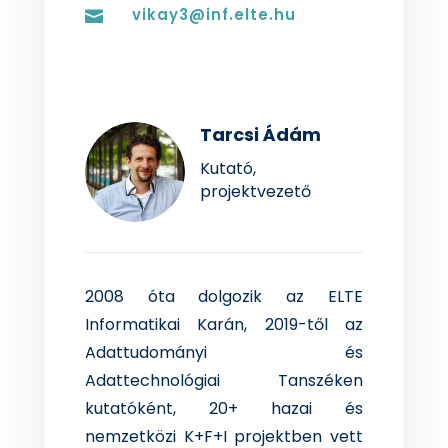
vikay3@inf.elte.hu

Tarcsi Ádám
Kutató,
projektvezető
2008 óta dolgozik az ELTE
Informatikai Karán, 2019-től az
Adattudományi és
Adattechnológiai Tanszéken
kutatóként, 20+ hazai és
nemzetközi K+F+I projektben vett