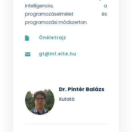
intelligencia, a
programozáselmélet és
programozási módszertan.
Önéletrajz

gt@inf.elte.hu

Dr. Pintér Balázs
Kutató