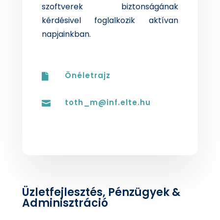
szoftverek biztonságának
kérdésivel foglalkozik aktívan
napjainkban.
Önéletrajz

toth_m@inf.elte.hu

Üzletfejlesztés, Pénzügyek &
Adminisztráció