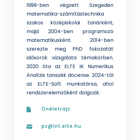
1999-ben végzett Szegeden
matematika-számítástechnika
szakos középiskolai tanárként,
majd 2004-ben programozó
matematikusként. 2014-ben
szerezte meg PhD fokozatát
idősorok vizsgálata témakörben.
2020 óta az ELTE IK Numerikus
Analízis tanszék docense. 2024-től
az ELTE-Soft munkatársa, ahol
rendszerelemzőként dolgozik.
Önéletrajz

pz@inf.elte.hu
