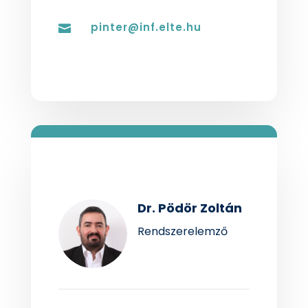
pinter@inf.elte.hu

Dr. Pödör Zoltán
Rendszerelemző