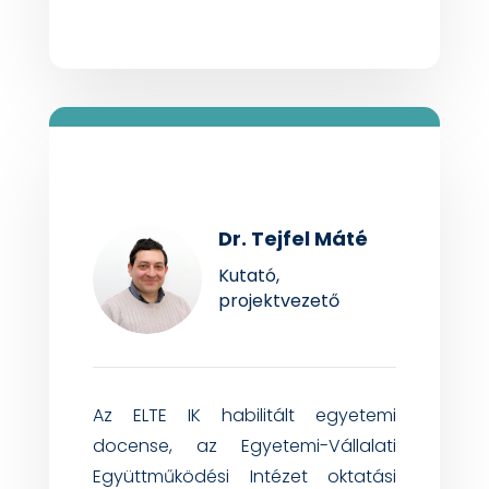
Dr. Tejfel Máté
Kutató,
projektvezető
Az
ELT
E IK
habilitált
egyetemi
docense
,
az
Egyetemi-Vállalati
Együttműködési
Intézet
oktatási