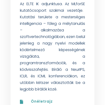
Az ELTE IK adjunktusa. Az
MLforSE
kutatócsoport szakmai vezetője.
Kutatási területe a mesterséges
intelligencia – főleg a mélytanulás
– alkalmazása a
szoftvertechnológiában, ezen belül
jelenleg a nagy nyelvi modellek
kódértelmező képességének
vizsgálata, a
programtranszformációk, és a
kódvisszafejtés
. Bíráló a
NeurIPS
,
ICLR, és ICML konferenciákon, ez
utóbbin kétszer választották be a
legjobb bírálók közé.
Önéletrajz
