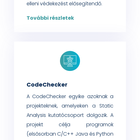
elleni védekezést elősegítendő.
További részletek
CodeChecker
A
CodeChecker
egyike azoknak a
projekteknek, amelyeken a
Static
Analysis
kutatócsopor
t
dolgoz
ik. A
projekt célja
programok
(elsősorban
C/C++
Java és Python