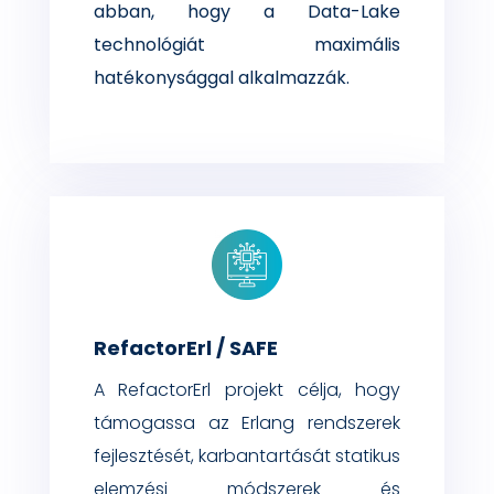
abban, hogy a Data-Lake
technológiát maximális
hatékonysággal alkalmazzák.
RefactorErl / SAFE
A
RefactorErl
projekt célja, hogy
támogassa az
Erlang
rendszerek
fejlesztését, karbanta
rtását
statikus
elemzési módszerek
és