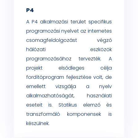
P4
A P4
alkalmazási terület specifikus
programozási nyelvet az internetes
csomagfeldolgozást végző
hálózati eszközök
programozásához tervezték. A
projekt elsődleges célja
fordítóprogram fejlesztése volt, de
emellett vizsgálja a nyelv
alkalm
a
zhatós
ágát,
használati
eseteit is. Statikus elemző és
transzformáló komponensek is
készülnek.