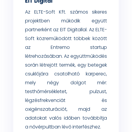
EIT Digital
Az ELTE-Soft Kft. számos sikeres
projektben működik együtt
partnerként az EIT Digitallal. Az ELTE-
Soft közreműködött többek között
az Entremo startup
létrehozásában.
Az együttműködés
során létrejött termék, egy betegek
csuklójára csatolható karperec,
mely négy dolgot mér:
testhőmérsékletet, pulzust,
légzésfrekvenciát és
oxigénszaturációt, majd az
adatokat valós időben továbbítja
a nővérpultban lévő interfészhez.