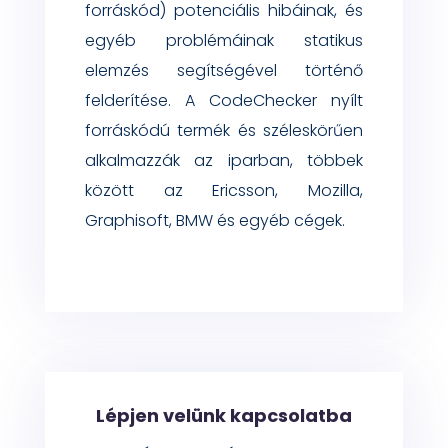
forrás
kód
)
potenciális hibáinak, és
egyé
b problémáinak
statikus
elemzés segítségével
történő
felderítése
.
A
CodeChecker
nyílt
forráskódú termék és széleskörűen
alkalmazzák az iparban, többek
között az Ericsson, Mozilla,
Graphisoft, BMW é
s egyéb cégek.
Lépjen velünk kapcsolatba